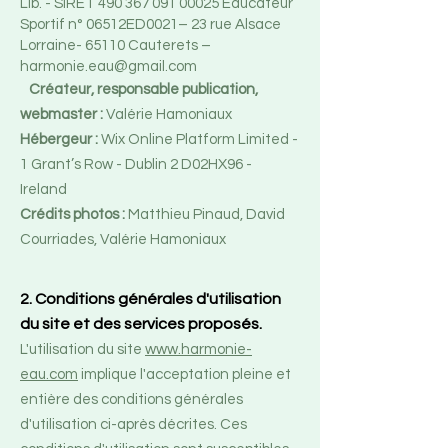
Lib. - SIRET
490 367 091 00025
Educateur
Sportif n° 06512ED0021– 23 rue Alsace
Lorraine- 65110 Cauterets –
harmonie.eau@gmail.com
Créateur, responsable publication,
webmaster
:
Valérie Hamoniaux
Hébergeur :
Wix Online Platform Limited -
1 Grant’s Row - Dublin 2 D02HX96 -
Ireland
Crédits photos :
Matthieu Pinaud, David
Courriades, Valérie Hamoniaux
2. Conditions générales d'utilisation
du site et des services proposés.
L'utilisation du site
www.harmonie-
eau.com
implique l'acceptation pleine et
entière des conditions générales
d'utilisation ci-après décrites. Ces