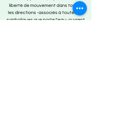
liberté de mouvement dans toutes
les directions -associés à toutes les
symboliques que porte l'eau- ouvrent
alors un espace de détente, de
libération, de transformation propre à
chacun. L'eau devient le vaisseau, le
contenant de ce qui surgit au cours
de la séance. C'est comme un
troisième partenaire. Vous vous
sentez libéré de votre corps, capable
de voler avec l'esprit, ou peut-être
ressentez-vous simplement un
sentiment croissant de relaxation.
Une séance n’est pas un protocole
standard, elle se construit dans
l’instant présent. Chaque voyage
dans l'eau est unique. Mouvements
et temps plus calmes, alliant liberté et