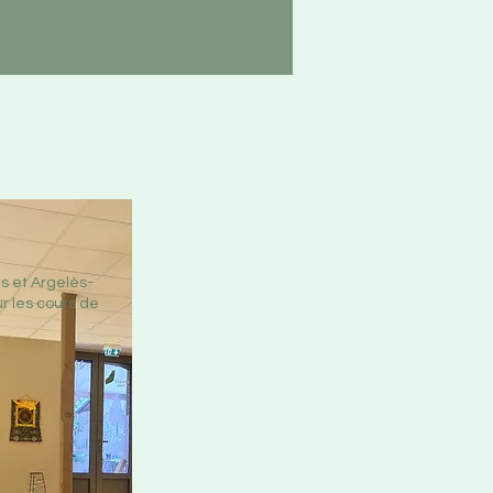
s et Argelès-
r les cours de