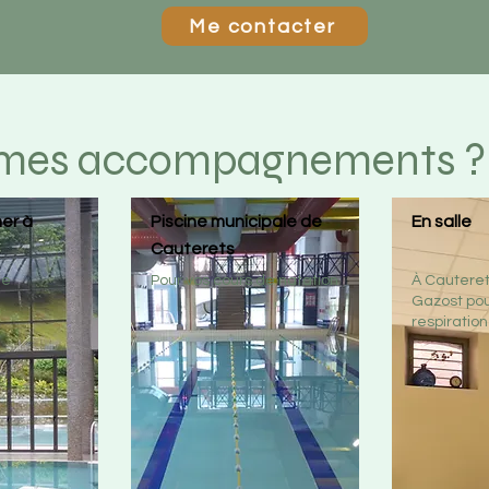
Me contacter
e mes accompagnements ?
er à
Piscine municipale de
En salle
Cauterets
de
Pour vos cours de natation
À Cauteret
Gazost pou
respiration