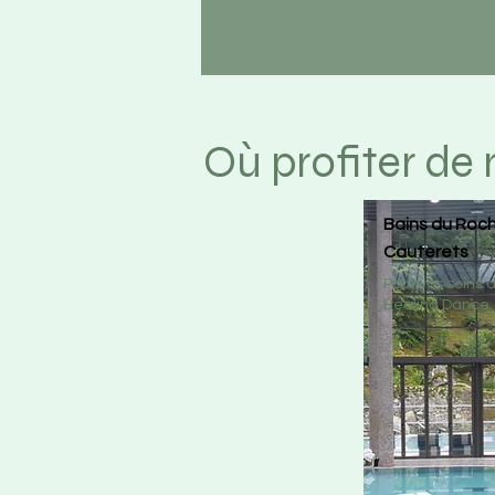
Où profiter d
Bains du Roch
Cauterets
Pour vos soins 
Healing Dance