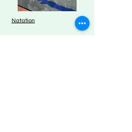
Natation
Leçons particulières dans une eau à
29°C et un environnement calme,
un apprentissage qui s'adapte à vos
besoins et à votre rythme
:
Apprentissage adultes et enfants
Natation adaptée (problème
physique, rééducation...)
Peur de l’eau